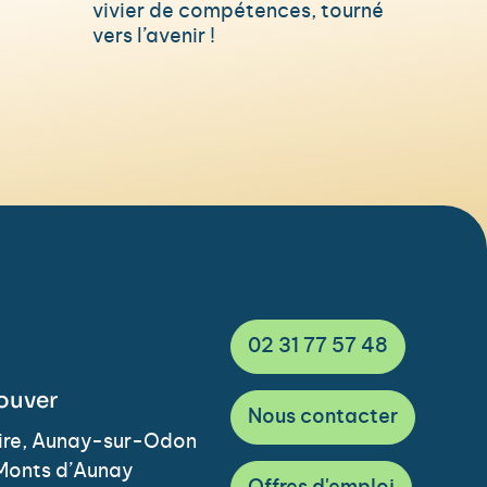
vivier de compétences, tourné
vers l’avenir !
02 31 77 57 48
ouver
Nous contacter
Vire, Aunay-sur-Odon
Monts d’Aunay