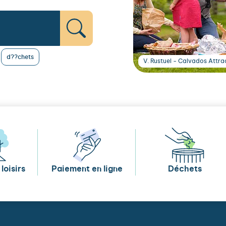
d??chets
V. Rustuel - Calvados Attrac
loisirs
Paiement en ligne
Déchets