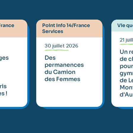
France
Point Info 14/France
Vie qu
Services
21 jui
30 juillet 2026
Un r
ges
Des
de c
permanences
pour
du Camion
gym
des Femmes
de L
ris
Mon
s !
d'Au