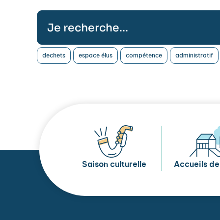
dechets
espace élus
compétence
administratif
Saison culturelle
Accueils de 