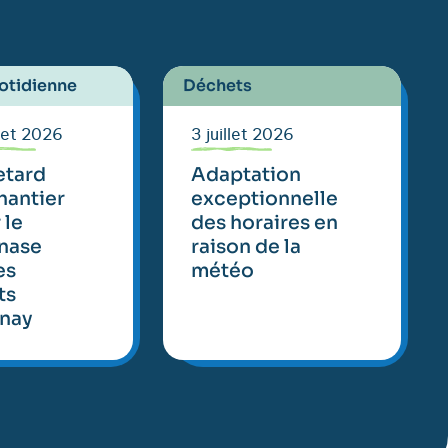
otidienne
Déchets
llet 2026
3 juillet 2026
etard
Adaptation
hantier
exceptionnelle
 le
des horaires en
nase
raison de la
es
météo
ts
nay