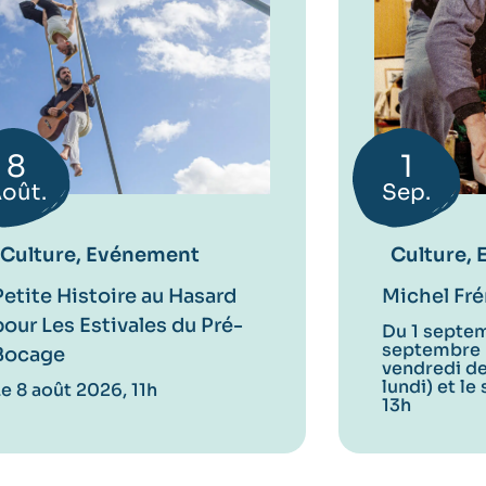
8
1
oût.
Sep.
Culture, Evénement
Culture, 
Petite Histoire au Hasard
Michel Fré
pour Les Estivales du Pré-
Du 1 septe
septembre 
Bocage
vendredi de 
lundi) et le
Le 8 août 2026, 11h
13h