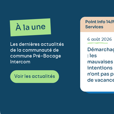
Point Info 14/
À la une
Services
6 août 2026
Les dernières actualités
Démarcha
de la communauté de
: les
commune Pré-Bocage
mauvaises
Intercom
intentions
n'ont pas p
Voir les actualités
de vacance