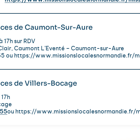
https://www.missionslocalesnormandie.fr/mis
rvices de Caumont-Sur-Aure
à 17h sur RDV
-Clair, Caumont L’Eventé – Caumont-sur-Aure
55 ou https://www.missionslocalesnormandie.fr/
ices de Villers-Bocage
 17h
ocage
.55
ou https://www.missionslocalesnormandie.fr/