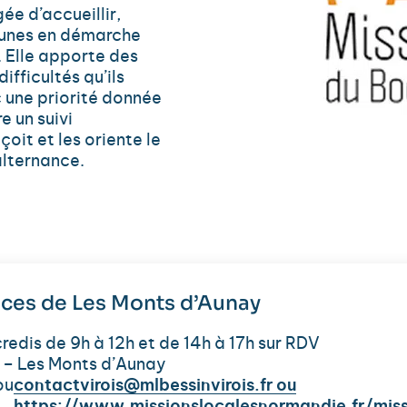
ée d’accueillir,
 jeunes en démarche
. Elle apporte des
fficultés qu’ils
 une priorité donnée
e un suivi
çoit et les oriente le
alternance.
vices de Les Monts d’Aunay
edis de 9h à 12h et de 14h à 17h sur RDV
 – Les Monts d’Aunay
ou
contactvirois@mlbessinvirois.fr ou