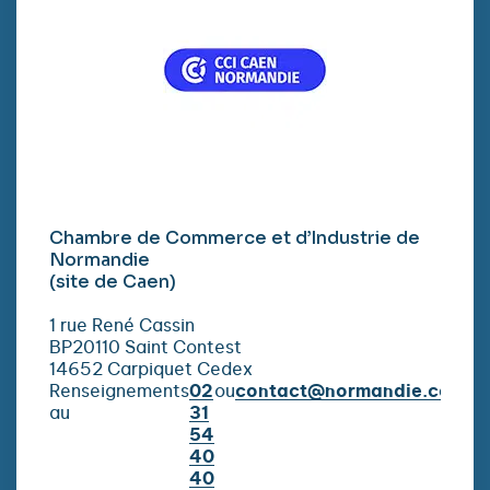
Chambre de Commerce et d’Industrie de
Normandie
(site de Caen)
1 rue René Cassin
BP20110 Saint Contest
14652 Carpiquet Cedex
Renseignements
02
ou
contact@normandie.cci.fr
au
31
54
40
40