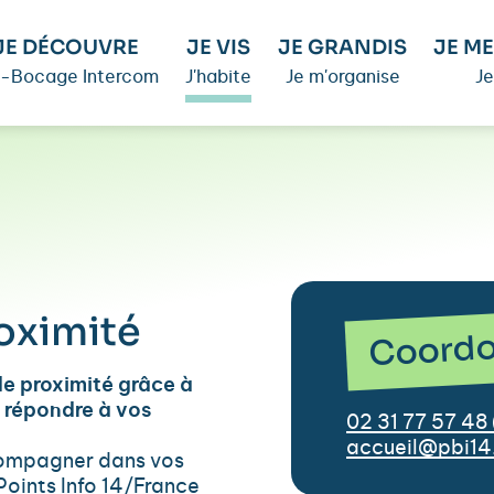
JE DÉCOUVRE
JE VIS
JE GRANDIS
JE ME
é-Bocage Intercom
J'habite
Je m'organise
Je
oximité
Coordo
de proximité grâce à
 répondre à vos
02 31 77 57 48 
accueil@pbi14.
compagner dans vos
oints Info 14/France