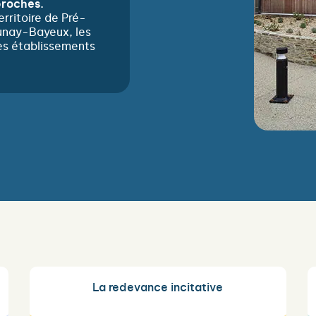
proches.
erritoire de Pré-
unay-Bayeux, les
es établissements
La redevance incitative