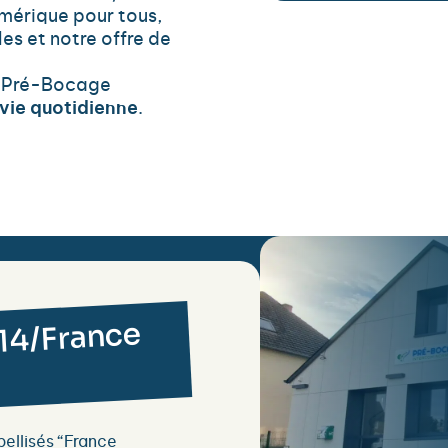
érique pour tous,
s et notre offre de
 Pré-Bocage
 vie quotidienne
.
 14/France
bellisés “France