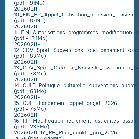
(pdf - 91Mo)
20260211-
10_FIN_BP_Appel_Cotisation_adhesion_conventio
(pdf - 87Mo)
20260211-
11_FIN_Autorisations_programmes_modification_
(pdf - 174Mo)
20260211-
12_CDV_Sport_Subventions_fonctionnement_asso
(pdf - 83Mo)
20260211-
13_CDV_Sport_Creation_Nouvelle_association_t
(pdf - 73Mo)
20260211-
14_CULT_Politique_culturelle_subventions_aupres_
(pdf - 63Mo)
20260211-
15_CULT_Lancement_appel_projet_2026
(pdf - 75Mo)
20260211-
16_RH_Modification_reglement_astreintes_assain
(pdf - 235Mo)
20260211-17_RH_Plan_egalite_pro_2026-
2028 (pdf - 449Mo)