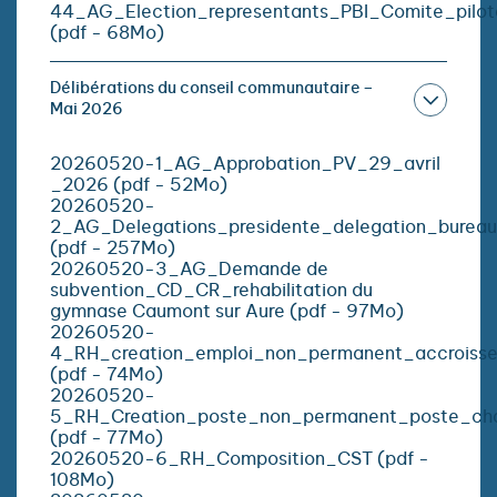
44_AG_Election_representants_PBI_Comite_pilo
(pdf - 68Mo)
Délibérations du conseil communautaire –
Mai 2026
20260520-1_AG_Approbation_PV_29_avril
_2026 (pdf - 52Mo)
20260520-
2_AG_Delegations_presidente_delegation_burea
(pdf - 257Mo)
20260520-3_AG_Demande de
subvention_CD_CR_rehabilitation du
gymnase Caumont sur Aure (pdf - 97Mo)
20260520-
4_RH_creation_emploi_non_permanent_accroissem
(pdf - 74Mo)
20260520-
5_RH_Creation_poste_non_permanent_poste_char
(pdf - 77Mo)
20260520-6_RH_Composition_CST (pdf -
108Mo)