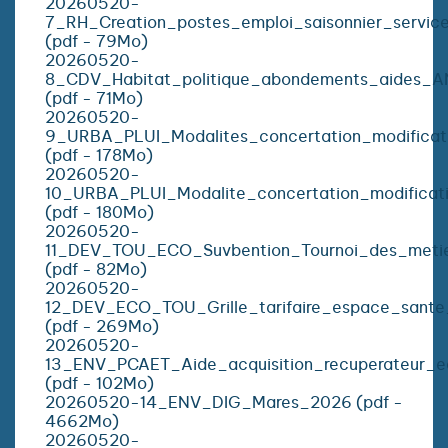
20260520-
7_RH_Creation_postes_emploi_saisonnier_servi
(pdf - 79Mo)
20260520-
8_CDV_Habitat_politique_abondements_aides_
(pdf - 71Mo)
20260520-
9_URBA_PLUI_Modalites_concertation_modificat
(pdf - 178Mo)
20260520-
10_URBA_PLUI_Modalite_concertation_modificati
(pdf - 180Mo)
20260520-
11_DEV_TOU_ECO_Suvbention_Tournoi_des_metie
(pdf - 82Mo)
20260520-
12_DEV_ECO_TOU_Grille_tarifaire_espace_sant
(pdf - 269Mo)
20260520-
13_ENV_PCAET_Aide_acquisition_recuperateur_e
(pdf - 102Mo)
20260520-14_ENV_DIG_Mares_2026 (pdf -
4662Mo)
20260520-