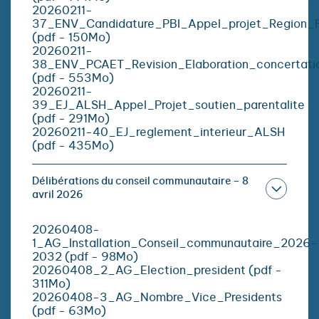
20260211-
37_ENV_Candidature_PBI_Appel_projet_Region_F
(pdf - 150Mo)
20260211-
38_ENV_PCAET_Revision_Elaboration_concertati
(pdf - 553Mo)
20260211-
39_EJ_ALSH_Appel_Projet_soutien_parentalite
(pdf - 291Mo)
20260211-40_EJ_reglement_interieur_ALSH
(pdf - 435Mo)
Délibérations du conseil communautaire – 8
avril 2026
20260408-
1_AG_Installation_Conseil_communautaire_2026-
2032 (pdf - 98Mo)
20260408_2_AG_Election_president (pdf -
311Mo)
20260408-3_AG_Nombre_Vice_Presidents
(pdf - 63Mo)