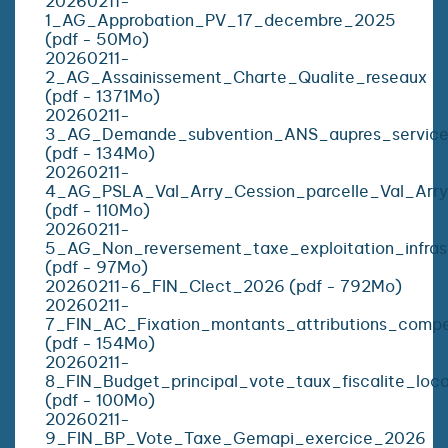
20260211-
1_AG_Approbation_PV_17_decembre_2025
(pdf - 50Mo)
20260211-
2_AG_Assainissement_Charte_Qualite_reseaux
(pdf - 1371Mo)
20260211-
3_AG_Demande_subvention_ANS_aupres_service
(pdf - 134Mo)
20260211-
4_AG_PSLA_Val_Arry_Cession_parcelle_Val_Arry
(pdf - 110Mo)
20260211-
5_AG_Non_reversement_taxe_exploitation_infrast
(pdf - 97Mo)
20260211-6_FIN_Clect_2026 (pdf - 792Mo)
20260211-
7_FIN_AC_Fixation_montants_attributions_compe
(pdf - 154Mo)
20260211-
8_FIN_Budget_principal_vote_taux_fiscalite_loc
(pdf - 100Mo)
20260211-
9_FIN_BP_Vote_Taxe_Gemapi_exercice_2026