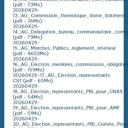
(pdf - 73Mo)
20260429-
13_AG_Commission_thematique_Voirie_batiments
(pdf - 76Mo)
20260429-
14_AG_Delegation_bureau_communautaire_com
(pdf - 79Mo)
20260429-
15_AG_Marches_Publics_reglement_interieur
(pdf - 4602Mo)
20260429-
16_AG_Election_membres_commissions_obligatoi
(pdf - 159Mo)
20260429-17_AG_Election_representants
CST (pdf - 65Mo)
20260429-
18_AG_Election_representants_PBI_pour_CNAS
(pdf - 54Mo)
20260429-
19_AG_Election_representants_PBI_pour_AMF
(pdf - 51Mo)
20260429-
20_AG_Election_representants_PBI_Comite_Pro