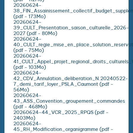
20260624-
38_FIN_Assainissement_collectif_budget_supple
(pdf - 173Mo)
20260624-
39_CULT_Presentation_saison_culturelle_2026-
2027 (pdf - 80Mo)
20260624-
40_CULT_regie_mise_en_place_solution_reservat
(pdf - 75Mo)
20260624-
41_CULT_Appel_projet_regional_droits_culturels_
(pdf - 103Mo)
20260624-
42_CDV_Annulation_deliberation_N.20240522-
7_demi_tarif_loyer_PSLA_Caumont (pdf -
56Mo)
20260624-
43_ASS_Convention_groupement_commandes
(pdf - 468Mo)
20260624-44_VCR_2025_RPQS (pdf -
2403Mo)
20260624-
45_RH_Modification_organigramme (pdf -