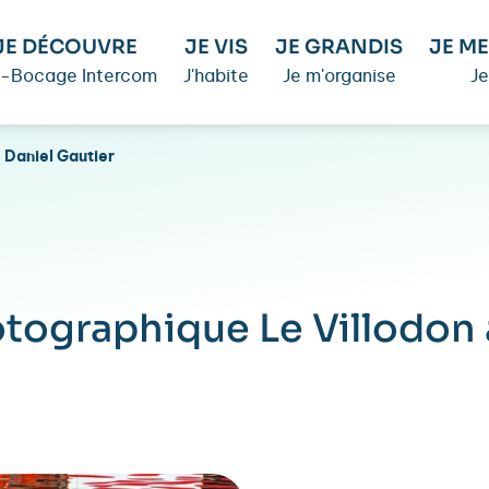
JE DÉCOUVRE
JE VIS
JE GRANDIS
JE ME
é-Bocage Intercom
J'habite
Je m'organise
Je
 Daniel Gautier
otographique Le Villodon 