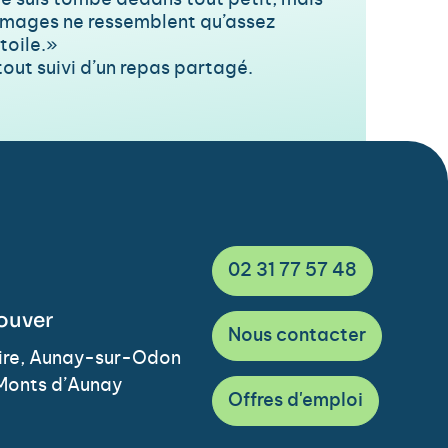
r je suis tombé dedans tout petit, mais
s images ne ressemblent qu’assez
toile.»
out suivi d’un repas partagé.
02 31 77 57 48
ouver
Nous contacter
Vire, Aunay-sur-Odon
Monts d’Aunay
Offres d'emploi