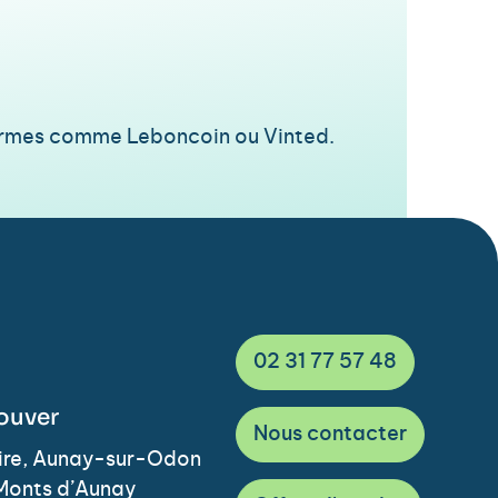
eformes comme Leboncoin ou Vinted.
02 31 77 57 48
ouver
Nous contacter
Vire, Aunay-sur-Odon
Monts d’Aunay