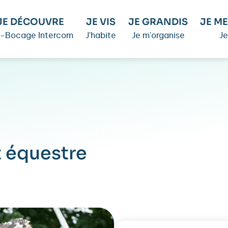
JE DÉCOUVRE
JE VIS
JE GRANDIS
JE ME
é-Bocage Intercom
J'habite
Je m'organise
Je
t équestre