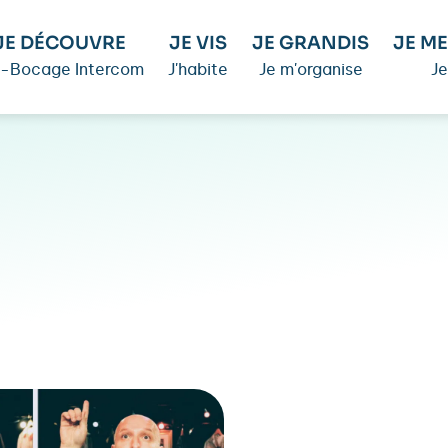
JE DÉCOUVRE
JE VIS
JE GRANDIS
JE ME
é-Bocage Intercom
J'habite
Je m'organise
Je