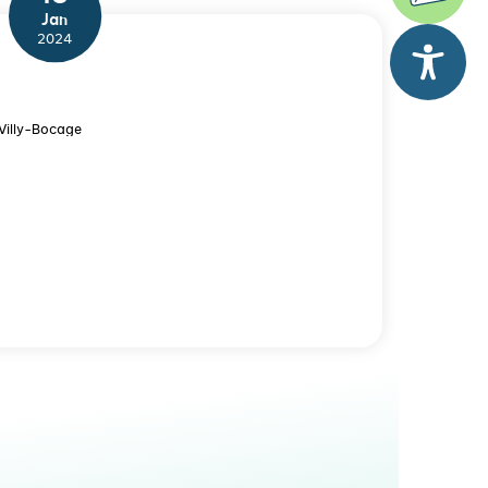
Jan
2024
 Villy-Bocage