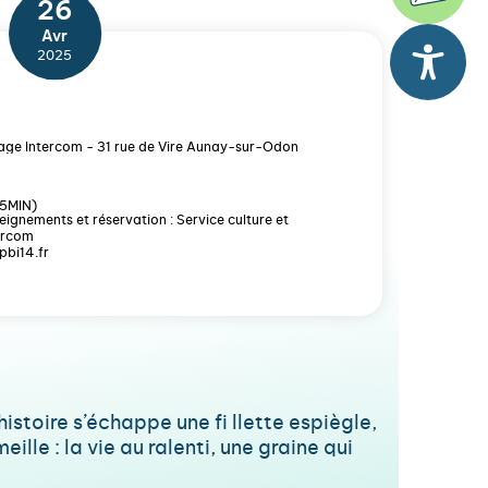
26
Avr
2025
e Intercom - 31 rue de Vire Aunay-sur-Odon
25MIN)
seignements et réservation : Service culture et
ercom
pbi14.fr
 histoire s’échappe une fi llette espiègle,
lle : la vie au ralenti, une graine qui