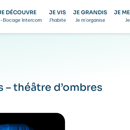
JE DÉCOUVRE
JE VIS
JE GRANDIS
JE ME
é-Bocage Intercom
J'habite
Je m'organise
Je
s – théâtre d’ombres