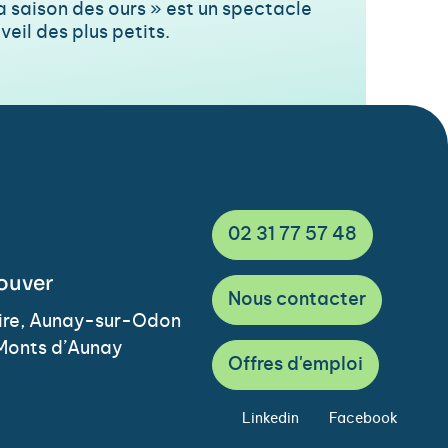
a saison des ours » est un spectacle
veil des plus petits.
02 31 77 57 48
ouver
Nous contacter
Vire, Aunay-sur-Odon
Monts d’Aunay
Offres d'emploi
Linkedin
Facebook