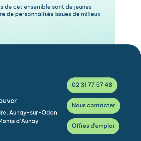
ens de cet ensemble sont de jeunes
re de personnalités issues de milieux
02 31 77 57 48
ouver
Nous contacter
Vire, Aunay-sur-Odon
Monts d’Aunay
Offres d'emploi