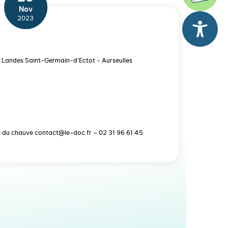
Nov
2023
s Landes Saint-Germain-d’Ectot - Aurseulles
le du chauve contact@le-doc.fr – 02 31 96 61 45