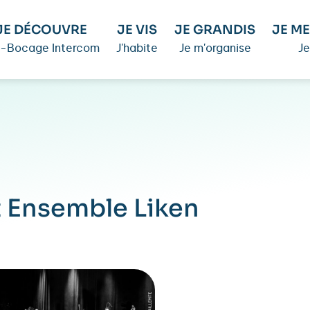
JE DÉCOUVRE
JE VIS
JE GRANDIS
JE ME
é-Bocage Intercom
J'habite
Je m'organise
Je
 Ensemble Liken