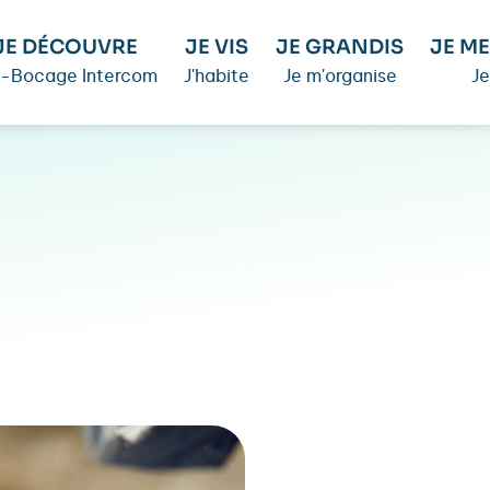
JE DÉCOUVRE
JE VIS
JE GRANDIS
JE ME
é-Bocage Intercom
J'habite
Je m'organise
Je