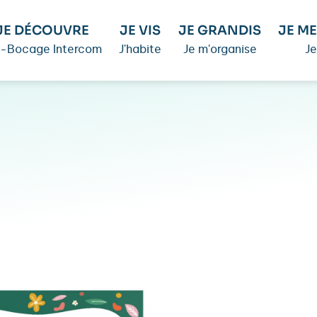
JE DÉCOUVRE
JE VIS
JE GRANDIS
JE ME
é-Bocage Intercom
J'habite
Je m'organise
Je