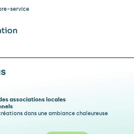
ibre-service
ation
us
s des associations locales
nnels
 créations dans une ambiance chaleureuse