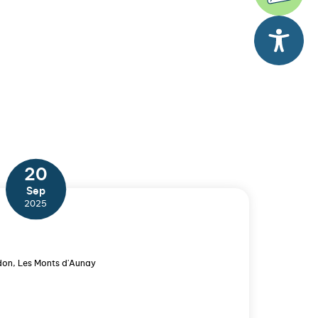
20
Sep
2025
don, Les Monts d'Aunay