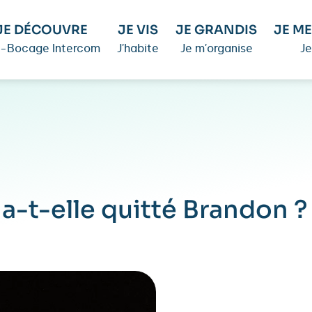
JE DÉCOUVRE
JE VIS
JE GRANDIS
JE ME
é-Bocage Intercom
J'habite
Je m'organise
Je
a-t-elle quitté Brandon ?