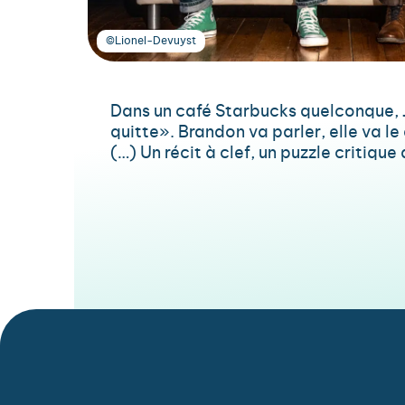
©Lionel-Devuyst
Dans un café Starbucks quelconque, Je
quitte». Brandon va parler, elle va le 
(…) Un récit à clef, un puzzle critiq