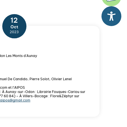
12
Oct
2023
don Les Monts d'Aunay
el De Candido, Pierre Solot, Olivier Lenel
com et l’AIPOS
:
À Aunay-sur-Odon : Librairie Fouques-Cariou sur
77 60 84) – À Villers-Bocage : Flore&Zéphyr sur
.aipos@gmail.com