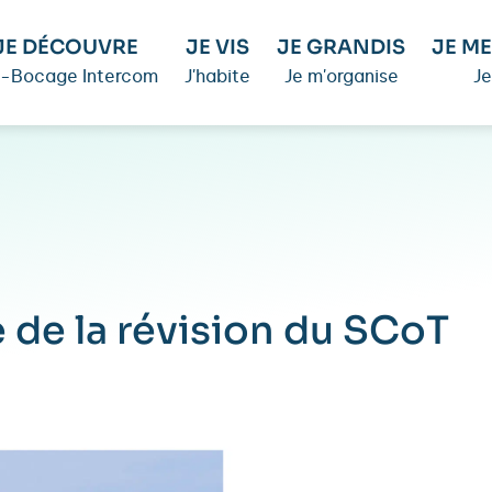
JE DÉCOUVRE
JE VIS
JE GRANDIS
JE ME
é-Bocage Intercom
J'habite
Je m'organise
Je
 de la révision du SCoT