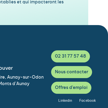
tablies et qui impacteront les
02 31 77 57 48
ouver
Nous contacter
Vire, Aunay-sur-Odon
Monts d’Aunay
Offres d'emploi
Linkedin
Facebook