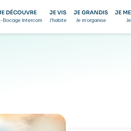
JE DÉCOUVRE
JE VIS
JE GRANDIS
JE ME
é-Bocage Intercom
J'habite
Je m'organise
Je