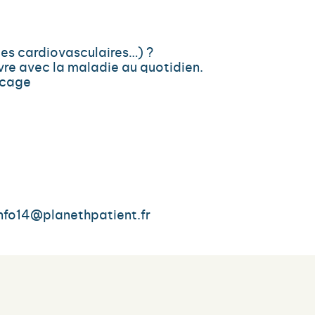
es cardiovasculaires…) ?
vre avec la maladie au quotidien.
ocage
 info14@planethpatient.fr