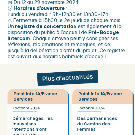
📅 Du 12 au 29 novembre 2024.
🕒
Horaires d’ouverture
:
Lundi au vendredi : 9h-12h30 et 13h30-17h
⚠️ Fermeture à 15h30 le 2e jeudi de chaque mois.
Un
registre de concertation
est également à la
disposition du public à l’accueil de
Pré-Bocage
Intercom
. Chaque citoyen peut y consigner ses
réflexions, réclamations et remarques, et ce,
jusqu’à la délibération d’arrêt du projet. Ce registre
est ouvert aux horaires habituels d’accueil.
Plus d’actualités
Point Info 14/France
Point Info 14/France
Services
Services
1 octobre 2024
1 octobre 2024
Démarchages : les
Des permanences
mauvaises
du Camion des
intentions n'ont
Femmes
pas pris de