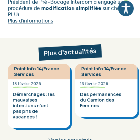
Président de Pré-Bocage Intercom a engagé une
procédure de
modification simplifiée
sur chaque
PLUi
Plus d’informations
Plus d’actualités
Point Info 14/France
Point Info 14/France
Services
Services
13 février 2026
13 février 2026
Démarchages : les
Des permanences
mauvaises
du Camion des
intentions n'ont
Femmes
pas pris de
vacances !