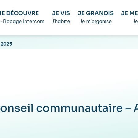
JE DÉCOUVRE
JE VIS
JE GRANDIS
JE ME
é-Bocage Intercom
J'habite
Je m'organise
Je
l 2025
conseil communautaire – 