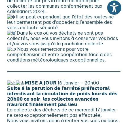
de collecte ont pris la route ce matin pour
collecter les communes conformément aux
calendriers 2024.
Il se peut cependant que l’état des routes ne
leur permettent pas d’accéder à l’ensemble des
voies en toute sécurité.
Dans le cas où vos déchets ne sont pas
collectés, nous vous invitons à conserver vos bacs
et/ou vos sacs jusqu’à la prochaine collecte.
Nous vous remercions pour votre
compréhension et votre coopération face à ces
conditions météorologiques exceptionnelles.
𝗠𝗜𝗦𝗘 𝗔 𝗝𝗢𝗨𝗥 16 Janvier – 20h00 :
𝗦𝘂𝗶𝘁𝗲 𝗮̀ 𝗹𝗮 𝗽𝗮𝗿𝘂𝘁𝗶𝗼𝗻 𝗱𝗲 𝗹’𝗮𝗿𝗿𝗲̂𝘁𝗲́ 𝗽𝗿𝗲́𝗳𝗲𝗰𝘁𝗼𝗿𝗮𝗹
𝗶𝗻𝘁𝗲𝗿𝗱𝗶𝘀𝗮𝗻𝘁 𝗹𝗮 𝗰𝗶𝗿𝗰𝘂𝗹𝗮𝘁𝗶𝗼𝗻 𝗱𝗲 𝗽𝗼𝗶𝗱𝘀 𝗹𝗼𝘂𝗿𝗱𝘀 𝗱𝗲̀𝘀
𝟮𝟬𝗵𝟬𝟬 𝗰𝗲 𝘀𝗼𝗶𝗿, 𝗹𝗲𝘀 𝗰𝗼𝗹𝗹𝗲𝗰𝘁𝗲𝘀 𝗮𝘃𝗮𝗻𝗰𝗲́𝗲𝘀
𝗻’𝗮𝘂𝗿𝗼𝗻𝘁 𝗳𝗶𝗻𝗮𝗹𝗲𝗺𝗲𝗻𝘁 𝗽𝗮𝘀 𝗹𝗶𝗲𝘂.
La collecte des déchets de ce mercredi 17 janvier
ne sera exceptionnellement pas effectuée.
Nous vous invitons donc à rentrer vos sacs ou bacs.