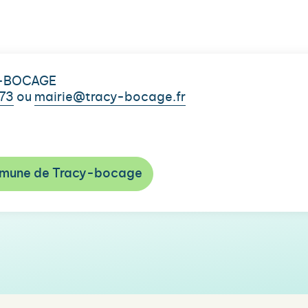
CY-BOCAGE
 73
ou
mairie@tracy-bocage.fr
ommune de Tracy-bocage