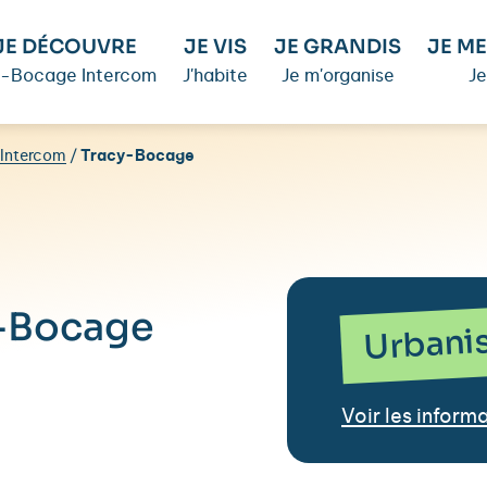
JE DÉCOUVRE
JE VIS
JE GRANDIS
JE ME
é-Bocage Intercom
J'habite
Je m'organise
Je
Intercom
/
Tracy-Bocage
y-Bocage
Urbani
Voir les infor